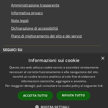
Amministrazione trasparente
Informativa privacy
Note legali
Dichiarazione di accessibilità
Piano di miglioramento del sito e dei servizi
SEGUICI SU
×
Informazioni sui cookie
Facebook
Youtube
Instagram
Questo sito web utilizza cookie tecnici e assimilati strettamente
necessari al corretto funzionamento e alla navigazione del sito,
nonché un cookie tecnico analitico al solo fine di elaborare
informazioni statistiche, aggregate e anonime.
RSS
Copyright © 2026 • Comune di
Per maggiori dettagli, può consultare la cookie policy al seguente
link
Accessibilità
Borgo Mantovano • Powered
Privacy
Municipium
Accesso
by
•
RIFIUTA TUTTO
ACCETTA TUTTO
Cookie
redazione
Mappa del sito
MOSTRA DETTAGLI