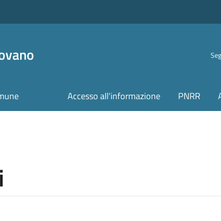
ovano
Seg
omune
Accesso all'informazione
PNRR
i