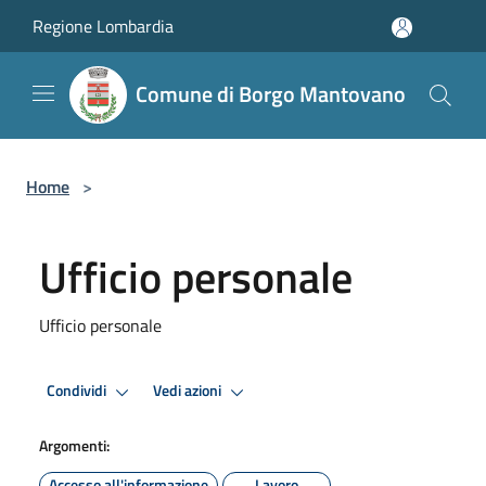
Salta al contenuto principale
Regione Lombardia
Comune di Borgo Mantovano
Home
>
Ufficio personale
Ufficio personale
Condividi
Vedi azioni
Argomenti:
Accesso all'informazione
Lavoro